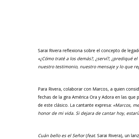
Sarai Rivera
reflexiona sobre el concepto de lega
«¿Cómo traté a los demás?, ¿serví?, ¿prediqué e
nuestro testimonio, nuestro mensaje y lo que r
Para
Rivera
, colaborar con
Marcos
, a quien consi
fechas de la gira
América Ora y Adora
en las que p
de este clásico. La cantante expresa:
«Marcos, me 
honor de mi vida. Si dejara de cantar hoy, estarí
Cuán bello es el Señor
(
feat
.
Sarai Rivera
), un la