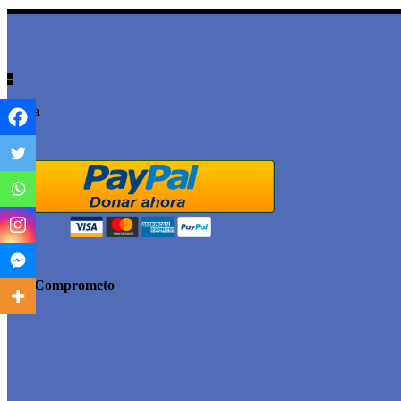
Dona
#MeComprometo