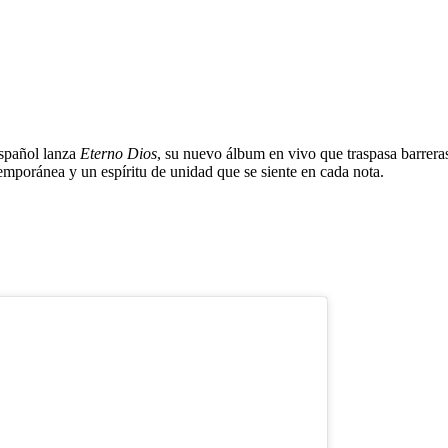
06 de Junio 2025
spañol lanza
Eterno Dios
, su nuevo álbum en vivo que traspasa barrer
temporánea y un espíritu de unidad que se siente en cada nota.