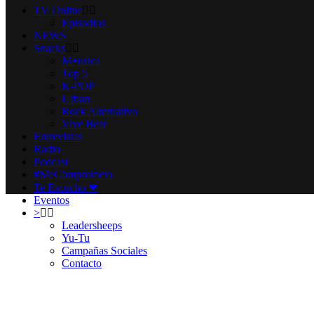
TV Online
Episodios
NEWS
Snacks
M+usica
Top 5
K-POP
Urban
Rock Alternativo
Vive Beat
Entrevistas
Radio
Podcast
#MeComprometo
Te Escucho ❤
Eventos
>
Leadersheeps
Yu-Tu
Campañas Sociales
Contacto