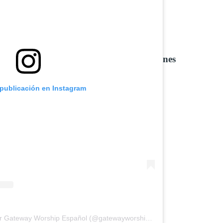
ofrenda de adoración que une generaciones
 publicación en Instagram
Una publicación compartida por Gateway Worship Español (@gatewayworshipespanol)