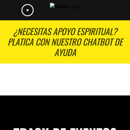
¿NECESITAS APOYO ESPIRITUAL?
PLATICA CON NUESTRO CHATBOT DE
AYUDA