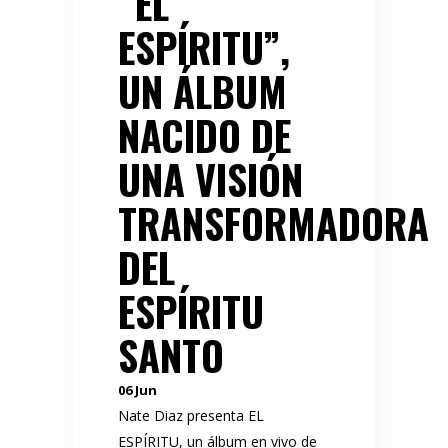
“EL
ESPÍRITU”,
UN ÁLBUM
NACIDO DE
UNA VISIÓN
TRANSFORMADORA
DEL
ESPÍRITU
SANTO
06
Jun
Nate Diaz presenta EL
ESPÍRITU, un álbum en vivo de