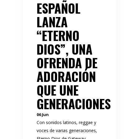
ESPAÑOL
LANZA
“ETERNO
DIOS”, UNA
OFRENDA DE
ADORACIÓN
QUE UNE
GENERACIONES
06
Jun
Con sonidos latinos, reggae y
voces de varias generaciones,
Eterno Dios de Gateway