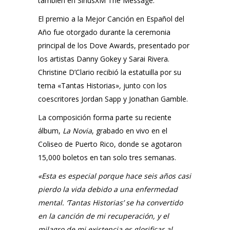
también en SiriusXM The Message.
El premio a la
Mejor Canción en Español del
Año
fue otorgado durante la ceremonia
principal de los Dove Awards, presentado por
los artistas Danny Gokey y Sarai Rivera.
Christine D’Clario recibió la estatuilla por su
tema
«Tantas Historias»
,
junto con los
coescritores Jordan Sapp y Jonathan Gamble.
La composición forma parte su reciente
álbum,
La Novia
, grabado en vivo en el
Coliseo de Puerto Rico, donde se agotaron
15,000 boletos en tan solo tres semanas.
«Esta es especial porque hace seis años casi
pierdo la vida debido a una enfermedad
mental. ‘Tantas Historias’ se ha convertido
en la canción de mi recuperación, y el
milagro de mi existencia es glorificar al