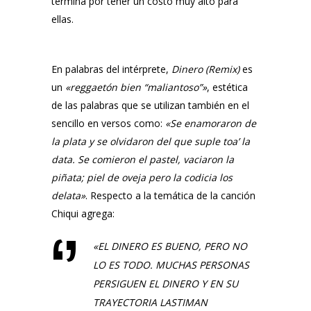
termina por tener un costo muy alto para
ellas.
En palabras del intérprete,
Dinero (Remix)
es
un
«reggaetón bien “maliantoso”»
, estética
de las palabras que se utilizan también en el
sencillo en versos como:
«Se enamoraron de
la plata y se olvidaron del que suple toa’ la
data. Se comieron el pastel, vaciaron la
piñata; piel de oveja pero la codicia los
delata»
. Respecto a la temática de la canción
Chiqui
agrega:
«EL DINERO ES BUENO, PERO NO
LO ES TODO. MUCHAS PERSONAS
PERSIGUEN EL DINERO Y EN SU
TRAYECTORIA LASTIMAN