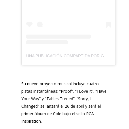
UNA PUBLICACIÓN COMPARTIDA POR GMA / DOVE AWARDS (@GMADOVEAWARDS)
Su nuevo proyecto musical incluye cuatro
pistas instantáneas: “Proof”, “I Love It”, “Have
Your Way” y “Tables Turned”. “Sorry, I
Changed” se lanzará el 26 de abril y será el
primer álbum de Cole bajo el sello RCA
Inspiration.