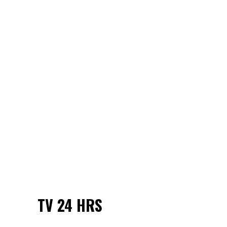
El vocalista de Newsboys,
Michael Tait, responde a graves
acusaciones con una
impactante confesión pública.
Conoce los detalles de la carta
donde admite abuso y anuncia
su retiro.
LEER MÁS
TV 24 HRS